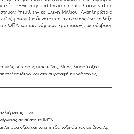
ure for EFFiciency and Environmental ConservaTion
στημον. Υπεύθ. την κα Ελένη Μήλιου (Αναπληρώτρια
ν (14) μηνών (με δυνατότητα ανανέωσης έως τη λήξη
 του ΦΠΑ και των νόμιμων κρατήσεων), με σύμβαση
ημικής σύστασης (πρωτεΐνες, λίπος, λιπαρά οξέα,
ία αποτελεσμάτων και στη συγγραφή παραδοτέων,
λλιέργειας Ulva.
ενέργειας σε σύστημα IMTA.
αι λιπαρά οξέα και τα επίπεδα τοξικότητας σε βιοφίλμ