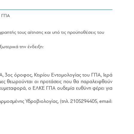
ς ΓΠΑ
ραπτής τους αίτησης και υπό τις προϋποθέσεις του
ωτερικά την ένδειξη:
Α, 3ος όροφος, Κτιρίου Εντομολογίας του ΓΠΑ, Ιερά
σμες θεωρούνται οι προτάσεις που θα παραλειφθούν
αχυμεταφορά, ο ΕΛΚΕ ΓΠΑ ουδεμία ευθύνη φέρει για
ηρμοσμένης Υδροβιολογίας, (τηλ. 2105294405, email: