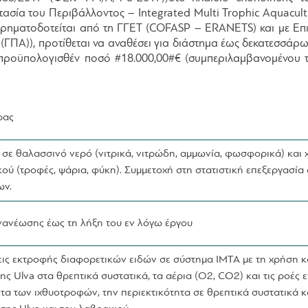
τασία του Περιβάλλοντος – Integrated Multi Trophic Aquacult
χρηματοδοτείται από τη ΓΓΕΤ (COFASP – ERANETS) και με Επι
ΓΠΑ)), προτίθεται να αναθέσει για διάστημα έως δεκατεσσάρω
ό προϋπολογισθέν ποσό #18.000,00#€ (συμπεριλαμβανομένου
ρας
σε θαλασσινό νερό (νιτρικά, νιτρώδη, αμμωνία, φωσφορικά) και χ
ικού (τροφές, ψάρια, φύκη). Συμμετοχή στη στατιστική επεξεργασ
ων.
νανέωσης έως τη λήξη του εν λόγω έργου
σεις εκτροφής διαφορετικών ειδών σε σύστημα IMTA με τη χρήση κα
της Ulva στα θρεπτικά συστατικά, τα αέρια (O2, CO2) και τις ροές 
ητα των ιχθυοτροφών, την περιεκτικότητα σε θρεπτικά συστατικά κ