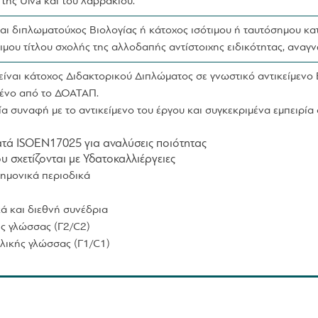
 της Ulva και του λαβρακιού.
αι διπλωματούχος Βιολογίας ή κάτοχος ισότιμου ή ταυτόσημου κα
τιμου τίτλου σχολής της αλλοδαπής αντίστοιχης ειδικότητας, ανα
ίναι κάτοχος Διδακτορικού Διπλώματος σε γνωστικό αντικείμενο 
μένο από το ΔΟΑΤΑΠ.
α συναφή με το αντικείμενο του έργου και συγκεκριμένα εμπειρία 
ατά ISOEN17025 για αναλύσεις ποιότητας
σχετίζονται με Υδατοκαλλιέργειες
τημονικά περιοδικά
κά και διεθνή συνέδρια
ς γλώσσας (Γ2/C2)
λικής γλώσσας (Γ1/C1)