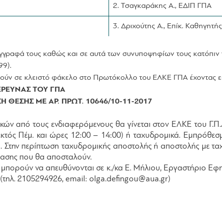
2. Τσαγκαράκης Α., ΕΔΙΠ ΓΠΑ
3. Δριχούτης Α., Επίκ. Καθηγητή
γραφά τους καθώς και σε αυτά των συνυποψηφίων τους κατόπιν γ
99).
ούν σε κλειστό φάκελο στο Πρωτόκολλο του ΕΛΚΕ ΓΠΑ έχοντας εξ
ΕΡΕΥΝΑΣ ΤΟΥ ΓΠΑ
ΘΕΣΗΣ ΜΕ ΑΡ. ΠΡΩΤ. 10646/10-11-2017
ών από τους ενδιαφερόμενους θα γίνεται στον ΕΛΚΕ του Γ.Π.
εκτός Πέμ. και ώρες 12:00 – 14:00) ή ταχυδρομικά. Εμπρόθε
. Στην περίπτωση ταχυδρομικής αποστολής ή αποστολής με τ
τασης που θα αποσταλούν.
 μπορούν να απευθύνονται σε κ./κα Ε. Μήλιου, Εργαστήριο Εφ
(τηλ. 2105294926, email: olga.defingou@aua.gr)