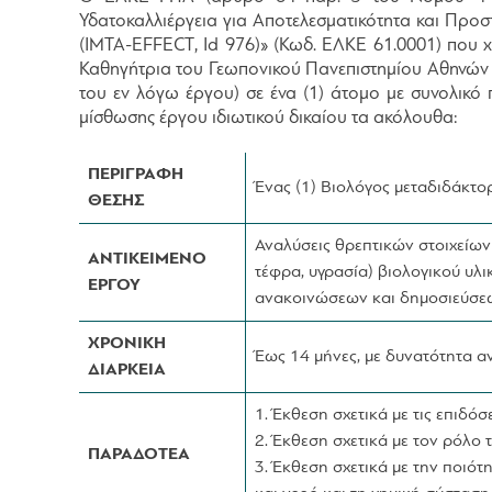
Υδατοκαλλιέργεια για Αποτελεσματικότητα και Προσ
(IMTA-EFFECT, Id 976)» (Κωδ. ΕΛΚΕ 61.0001) που 
Καθηγήτρια του Γεωπονικού Πανεπιστημίου Αθηνών (
του εν λόγω έργου) σε ένα (1) άτομο με συνολικ
μίσθωσης έργου ιδιωτικού δικαίου τα ακόλουθα:
ΠΕΡΙΓΡΑΦΗ
Ένας (1) Βιολόγος μεταδιδάκτο
ΘΕΣΗΣ
Αναλύσεις θρεπτικών στοιχείων 
ΑΝΤΙΚΕΙΜΕΝΟ
τέφρα, υγρασία) βιολογικού υλ
ΕΡΓΟΥ
ανακοινώσεων και δημοσιεύσε
ΧΡΟΝΙΚΗ
Έως 14 μήνες, με δυνατότητα α
ΔΙΑΡΚΕΙΑ
1. Έκθεση σχετικά με τις επιδό
2. Έκθεση σχετικά με τον ρόλο 
ΠΑΡΑΔΟΤΕΑ
3. Έκθεση σχετικά με την ποιότ