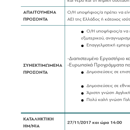
και νερό και τη χημική σύσταση
ΑΠΑΙΤΟΥΜΕΝΑ
Ο/Η υποψήφιος/α πρέπει να είν
ΠΡΟΣΟΝΤΑ
ΑΕΙ της Ελλάδος ή κάτοχος ισό
Ο/Η υποψήφιος/α να ε
εξωτερικού, αναγνωρισ
Επαγγελματική εμπειρί
-Διαπιστευμένο Εργαστήριο κ
-Ευρωπαϊκά Προγράμματα που 
ΣΥΝΕΚΤΙΜΩΜΕΝΑ
Δημοσιεύσεις σε επισ
ΠΡΟΣΟΝΤΑ
Δημοσιεύσεις σε εθνι
Άριστη γνώση Αγγλική
Πολύ καλή γνώση Γαλ
ΚΑΤΑΛΗΚΤΙΚΗ
27/11/2017 και ώρα 14:00
ΗΜ/ΝΙΑ