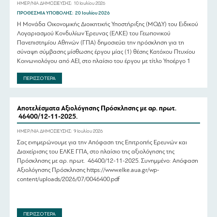
ΗΜΕΡ/ΝΙΑ ΔΗΜΟΣΙΕΥΣΗΣ:
10 Ιουλίου 2026
ΠΡΟΘΕΣΜΙΑ ΥΠΟΒΟΛΗΣ:
20 Ιουλίου 2026
Η Μονάδα Οικονομικής Διοικητικής Υποστήριξης (ΜΟΔΥ) του Ειδικού
Λογαριασμού Κονδυλίων Έρευνας (ΕΛΚΕ) του Γεωπονικού
Πανεπιστημίου Αθηνών (ΓΠΑ) δημοσιεύει την πρόσκληση για τη
σύναψη σύμβασης μίσθωσης έργου μίας (1) θέσης Κατόχου Πτυχίου
Κοινωνιολόγου από ΑΕΙ, στο πλαίσιο του έργου με τίτλο Υποέργο 1
«Δράσεις ενδυνάμωσης και προώθησης της ισότητας με έμφαση στην
ΠΕΡΙΣΣΟΤΕΡΑ
ισότητα των φύλων στο […]
Αποτελέσματα Αξιολόγησης Πρόσκλησης με αρ. πρωτ.
46400/12-11-2025.
ΗΜΕΡ/ΝΙΑ ΔΗΜΟΣΙΕΥΣΗΣ:
9 Ιουλίου 2026
Σας ενημερώνουμε για την Απόφαση της Επιτροπής Ερευνών και
Διαχείρισης του ΕΛΚΕ ΓΠΑ, στο πλαίσιο της αξιολόγησης της
Πρόσκλησης με αρ. πρωτ. 46400/12-11-2025. Συνημμένο: Απόφαση
Αξιολόγησης Πρόσκλησης https://www.elke.aua.gr/wp-
content/uploads/2026/07/0046400.pdf
ΠΕΡΙΣΣΟΤΕΡΑ