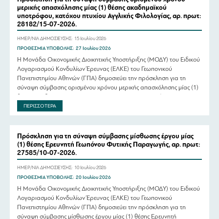
μερικής απασχόλησης μίας (1) θέσης ακαδημαϊκού
υποτρόφου, κατόχου πτυχίου Αγγλικής Φιλολογίας, αρ. πρωτ:
28182/15-07-2026.
ΗΜΕΡ/ΝΙΑ ΔΗΜΟΣΙΕΥΣΗΣ:
15 Ιουλίου 2026
ΠΡΟΘΕΣΜΙΑ ΥΠΟΒΟΛΗΣ:
27 Ιουλίου 2026
Η Μονάδα Οικονομικής Διοικητικής Υποστήριξης (ΜΟΔΥ) του Ειδικού
Λογαριασμού Κονδυλίων Έρευνας (ΕΛΚΕ) του Γεωπονικού
Πανεπιστημίου Αθηνών (ΓΠΑ) δημοσιεύει την πρόσκληση για τη
σύναψη σύμβασης ορισμένου χρόνου μερικής απασχόλησης μίας (1)
θέσης ακαδημαϊκού υποτρόφου, κατόχου πτυχίου Αγγλικής
Φιλολογίας, για τις ανάγκες διδασκαλίας μαθημάτων Αγγλικών του
ΠΕΡΙΣΣΟΤΕΡΑ
Τμήματος Δασολογίας και Διαχείρισης Φυσικού Περιβάλλοντος της
Σχολής Επιστημών των Φυτών […]
Πρόσκληση για τη σύναψη σύμβασης μίσθωσης έργου μίας
(1) θέσης Ερευνητή Γεωπόνου Φυτικής Παραγωγής, αρ. πρωτ:
27585/10-07-2026.
ΗΜΕΡ/ΝΙΑ ΔΗΜΟΣΙΕΥΣΗΣ:
10 Ιουλίου 2026
ΠΡΟΘΕΣΜΙΑ ΥΠΟΒΟΛΗΣ:
20 Ιουλίου 2026
Η Μονάδα Οικονομικής Διοικητικής Υποστήριξης (ΜΟΔΥ) του Ειδικού
Λογαριασμού Κονδυλίων Έρευνας (ΕΛΚΕ) του Γεωπονικού
Πανεπιστημίου Αθηνών (ΓΠΑ) δημοσιεύει την πρόσκληση για τη
σύναψη σύμβασης μίσθωσης έργου μίας (1) θέσης Ερευνητή