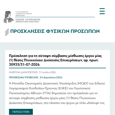
ΠΡΟΣΚΛΗΣΕΙΣ ΦΥΣΙΚΩΝ ΠΡΟΣΩΠΩΝ
Πρόσκληση για τη σύναψη σύμβασης μίσθωσης έργου μίας
(1) θέσης Πτυχιούχου Διοίκησης Επιχειρήσεων, αρ. πρωτ:
30935/31-07-2026.
ΗΜΕΡ/ΝΙΑ ΔΗΜΟΣΙΕΥΣΗΣ:
31 Ιουλίου 2026
ΠΡΟΘΕΣΜΙΑ ΥΠΟΒΟΛΗΣ:
24 Αυγούστου 2026
Η Μονάδα Οικονομικής Διοικητικής Υποστήριξης (ΜΟΔΥ) του Ειδικού
Λογαριασμού Κονδυλίων Έρευνας (ΕΛΚΕ) του Γεωπονικού
Πανεπιστημίου Αθηνών (ΓΠΑ) δημοσιεύει την πρόσκληση για τη
σύναψη σύμβασης μίσθωσης έργου μίας (1) θέσης Πτυχιούχου
Διοίκησης Επιχειρήσεων, στο πλαίσιο του έργου με τίτλο «Κάλυψη της
εθνικής συμμετοχής στο πλαίσιο της δράσης «Ευρωπαϊκά
ΠΕΡΙΣΣΟΤΕΡΑ
Πανεπιστήμια» και ειδικά στο EU-CONEXUS Plus: Ένα σημαντικό […]