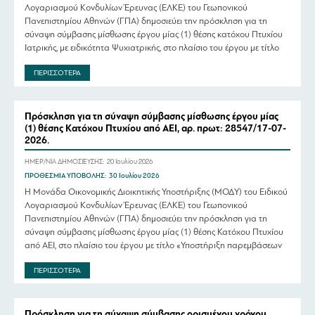
Λογαριασμού Κονδυλίων Έρευνας (ΕΛΚΕ) του Γεωπονικού
Πανεπιστημίου Αθηνών (ΓΠΑ) δημοσιεύει την πρόσκληση για τη
σύναψη σύμβασης μίσθωσης έργου μίας (1) θέσης κατόχου Πτυχίου
Ιατρικής, με ειδικότητα Ψυχιατρικής, στο πλαίσιο του έργου με τίτλο
Υποέργο 2 «Υπηρεσίες Κέντρου Ψυχολογικής και Συμβουλευτικής
ΠΕΡΙΣΣΟΤΕΡΑ
Υποστήριξης στο Γεωπονικό Πανεπιστήμιο Αθηνών» της Πράξης […]
Πρόσκληση για τη σύναψη σύμβασης μίσθωσης έργου μίας
(1) θέσης Κατόχου Πτυχίου από ΑΕΙ, αρ. πρωτ: 28547/17-07-
2026.
ΗΜΕΡ/ΝΙΑ ΔΗΜΟΣΙΕΥΣΗΣ:
20 Ιουλίου 2026
ΠΡΟΘΕΣΜΙΑ ΥΠΟΒΟΛΗΣ:
30 Ιουλίου 2026
Η Μονάδα Οικονομικής Διοικητικής Υποστήριξης (ΜΟΔΥ) του Ειδικού
Λογαριασμού Κονδυλίων Έρευνας (ΕΛΚΕ) του Γεωπονικού
Πανεπιστημίου Αθηνών (ΓΠΑ) δημοσιεύει την πρόσκληση για τη
σύναψη σύμβασης μίσθωσης έργου μίας (1) θέσης Κατόχου Πτυχίου
από ΑΕΙ, στο πλαίσιο του έργου με τίτλο «Υποστήριξη παρεμβάσεων
ισότιμης πρόσβασης ΑμεΑ και άλλες ειδικές εκπαιδευτικές ανάγκες σε
ΠΕΡΙΣΣΟΤΕΡΑ
Τμήματα του Γεωπονικού Πανεπιστημίου Αθηνών […]
Πρόσκληση για τη σύναψη σύμβασης ορισμένου χρόνου