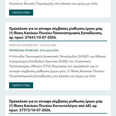
Γεωπόνου Φυτικής Παραγωγής, στο πλαίσιο του έργου με τίτλο
«Essential Oil-derived Next generation Nano-Biopesticides for
ΠΕΡΙΣΣΟΤΕΡΑ
Sustainable Eco-Friendly Agriculture – EONANOBIOPS» με Κωδικό
ΕΛΚΕ 80503 και […]
Πρόσκληση για τη σύναψη σύμβασης μίσθωσης έργου μίας
(1) θέσης Κατόχου Πτυχίου Πανεπιστημιακής Εκπαίδευσης,
αρ. πρωτ: 27641/10-07-2026.
ΗΜΕΡ/ΝΙΑ ΔΗΜΟΣΙΕΥΣΗΣ:
10 Ιουλίου 2026
ΠΡΟΘΕΣΜΙΑ ΥΠΟΒΟΛΗΣ:
20 Ιουλίου 2026
Η Μονάδα Οικονομικής Διοικητικής Υποστήριξης (ΜΟΔΥ) του Ειδικού
Λογαριασμού Κονδυλίων Έρευνας (ΕΛΚΕ) του Γεωπονικού
Πανεπιστημίου Αθηνών (ΓΠΑ) δημοσιεύει την πρόσκληση για τη
σύναψη σύμβασης μίσθωσης έργου μίας (1) θέσης Κατόχου Πτυχίου
Πανεπιστημιακής Εκπαίδευσης, στο πλαίσιο του έργου με τίτλο
«ΕΞΩΣΤΡΕΦΕΙΑ ΚΑΙ ΠΡΟΒΟΛΗ ΤΩΝ ΔΡΑΣΕΩΝ ΓΠΑ 2026-2028» με
ΠΕΡΙΣΣΟΤΕΡΑ
Κωδικό ΕΛΚΕ 80528 και Επιστ. Υπεύθυνο τον Καθ. […]
Πρόσκληση για τη σύναψη σύμβασης μίσθωσης έργου μίας
(1) θέσης Κατόχου Πτυχίου Κοινωνιολόγου από ΑΕΙ, αρ.
πρωτ: 27573/10-07-2026.