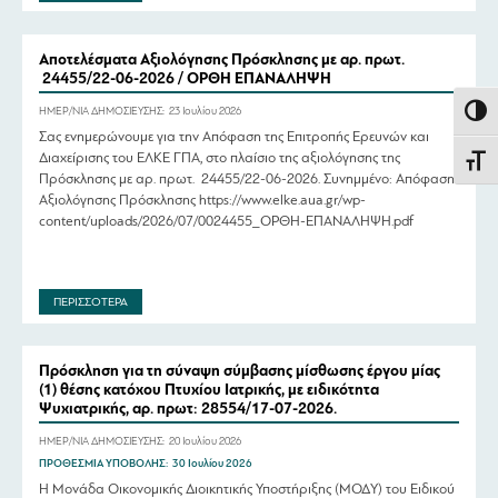
Αποτελέσματα Αξιολόγησης Πρόσκλησης με αρ. πρωτ.
24455/22-06-2026 / ΟΡΘΗ ΕΠΑΝΑΛΗΨΗ
ΗΜΕΡ/ΝΙΑ ΔΗΜΟΣΙΕΥΣΗΣ:
23 Ιουλίου 2026
Εναλλ
Σας ενημερώνουμε για την Απόφαση της Επιτροπής Ερευνών και
Διαχείρισης του ΕΛΚΕ ΓΠΑ, στο πλαίσιο της αξιολόγησης της
Εναλλ
Πρόσκλησης με αρ. πρωτ. 24455/22-06-2026. Συνημμένο: Απόφαση
Αξιολόγησης Πρόσκλησης https://www.elke.aua.gr/wp-
content/uploads/2026/07/0024455_ΟΡΘΗ-ΕΠΑΝΑΛΗΨΗ.pdf
ΠΕΡΙΣΣΟΤΕΡΑ
Πρόσκληση για τη σύναψη σύμβασης μίσθωσης έργου μίας
(1) θέσης κατόχου Πτυχίου Ιατρικής, με ειδικότητα
Ψυχιατρικής, αρ. πρωτ: 28554/17-07-2026.
ΗΜΕΡ/ΝΙΑ ΔΗΜΟΣΙΕΥΣΗΣ:
20 Ιουλίου 2026
ΠΡΟΘΕΣΜΙΑ ΥΠΟΒΟΛΗΣ:
30 Ιουλίου 2026
Η Μονάδα Οικονομικής Διοικητικής Υποστήριξης (ΜΟΔΥ) του Ειδικού