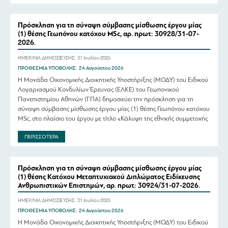
Πρόσκληση για τη σύναψη σύμβασης μίσθωσης έργου μίας
(1) θέσης Γεωπόνου κατόχου MSc, αρ. πρωτ: 30928/31-07-
2026.
ΗΜΕΡ/ΝΙΑ ΔΗΜΟΣΙΕΥΣΗΣ:
31 Ιουλίου 2026
ΠΡΟΘΕΣΜΙΑ ΥΠΟΒΟΛΗΣ:
24 Αυγούστου 2026
Η Μονάδα Οικονομικής Διοικητικής Υποστήριξης (ΜΟΔΥ) του Ειδικού
Λογαριασμού Κονδυλίων Έρευνας (ΕΛΚΕ) του Γεωπονικού
Πανεπιστημίου Αθηνών (ΓΠΑ) δημοσιεύει την πρόσκληση για τη
σύναψη σύμβασης μίσθωσης έργου μίας (1) θέσης Γεωπόνου κατόχου
MSc, στο πλαίσιο του έργου με τίτλο «Κάλυψη της εθνικής συμμετοχής
στο πλαίσιο της δράσης «Ευρωπαϊκά Πανεπιστήμια» και ειδικά στο
ΠΕΡΙΣΣΟΤΕΡΑ
EU-CONEXUS Plus: Ένα σημαντικό […]
Πρόσκληση για τη σύναψη σύμβασης μίσθωσης έργου μίας
(1) θέσης Κατόχου Μεταπτυχιακού Διπλώματος Ειδίκευσης
Ανθρωπιστικών Επιστημών, αρ. πρωτ: 30924/31-07-2026.
ΗΜΕΡ/ΝΙΑ ΔΗΜΟΣΙΕΥΣΗΣ:
31 Ιουλίου 2026
ΠΡΟΘΕΣΜΙΑ ΥΠΟΒΟΛΗΣ:
24 Αυγούστου 2026
Η Μονάδα Οικονομικής Διοικητικής Υποστήριξης (ΜΟΔΥ) του Ειδικού