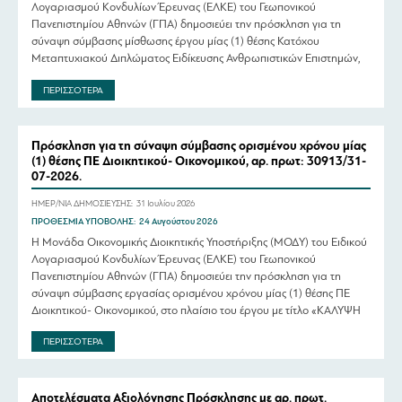
Λογαριασμού Κονδυλίων Έρευνας (ΕΛΚΕ) του Γεωπονικού
Πανεπιστημίου Αθηνών (ΓΠΑ) δημοσιεύει την πρόσκληση για τη
σύναψη σύμβασης μίσθωσης έργου μίας (1) θέσης Κατόχου
Μεταπτυχιακού Διπλώματος Ειδίκευσης Ανθρωπιστικών Επιστημών,
στο πλαίσιο του έργου με τίτλο «Κάλυψη της εθνικής συμμετοχής στο
ΠΕΡΙΣΣΟΤΕΡΑ
πλαίσιο της δράσης «Ευρωπαϊκά Πανεπιστήμια» και ειδικά στο EU-
CONEXUS […]
Πρόσκληση για τη σύναψη σύμβασης ορισμένου χρόνου μίας
(1) θέσης ΠΕ Διοικητικού- Οικονομικού, αρ. πρωτ: 30913/31-
07-2026.
ΗΜΕΡ/ΝΙΑ ΔΗΜΟΣΙΕΥΣΗΣ:
31 Ιουλίου 2026
ΠΡΟΘΕΣΜΙΑ ΥΠΟΒΟΛΗΣ:
24 Αυγούστου 2026
Η Μονάδα Οικονομικής Διοικητικής Υποστήριξης (ΜΟΔΥ) του Ειδικού
Λογαριασμού Κονδυλίων Έρευνας (ΕΛΚΕ) του Γεωπονικού
Πανεπιστημίου Αθηνών (ΓΠΑ) δημοσιεύει την πρόσκληση για τη
σύναψη σύμβασης εργασίας ορισμένου χρόνου μίας (1) θέσης ΠΕ
Διοικητικού- Οικονομικού, στο πλαίσιο του έργου με τίτλο «ΚΑΛΥΨΗ
ΑΝΑΓΚΩΝ ΤΟΥ ΙΔΡΥΜΑΤΟΣ Γ.Π.Α. 2026-2028» με Κωδικό ΕΛΚΕ
ΠΕΡΙΣΣΟΤΕΡΑ
80526 και Επιστ. Υπεύθυνο τον κ. Θωμά […]
Αποτελέσματα Αξιολόγησης Πρόσκλησης με αρ. πρωτ.