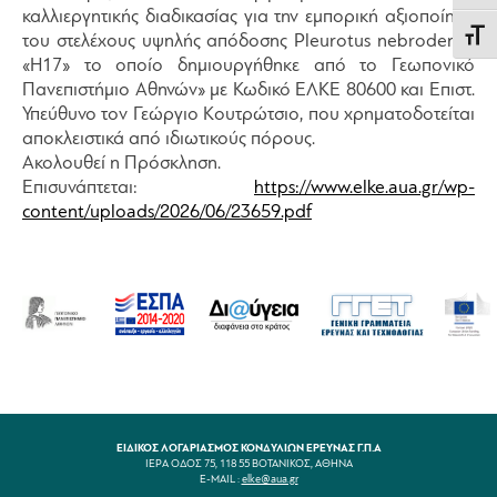
καλλιεργητικής διαδικασίας για την εμπορική αξιοποίηση
Εναλλ
του στελέχους υψηλής απόδοσης Pleurotus nebrodensis
«Η17» το οποίο δημιουργήθηκε από το Γεωπονικό
Πανεπιστήμιο Αθηνών» με Κωδικό ΕΛΚΕ 80600 και Επιστ.
Υπεύθυνο τον Γεώργιο Κουτρώτσιο, που χρηματοδοτείται
αποκλειστικά από ιδιωτικούς πόρους.
Ακολουθεί η Πρόσκληση.
Επισυνάπτεται:
https://www.elke.aua.gr/wp-
content/uploads/2026/06/23659.pdf
ΕΙΔΙΚΟΣ ΛΟΓΑΡΙΑΣΜΟΣ ΚΟΝΔΥΛΙΩΝ ΕΡΕΥΝΑΣ Γ.Π.Α
ΙΕΡΑ ΟΔΟΣ 75, 118 55 ΒΟΤΑΝΙΚΟΣ, ΑΘΗΝΑ
E-MAIL :
elke@aua.gr