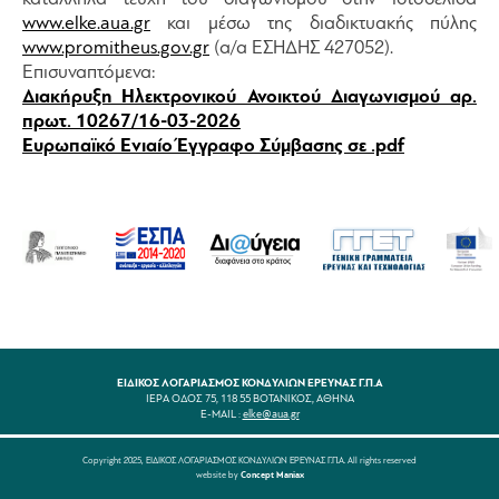
www.elke.aua.gr
και µέσω της διαδικτυακής πύλης
www.promitheus.gov.gr
(α/α ΕΣΗΔΗΣ 427052).
Επ
ισυναπτόμενα:
Διακήρυξη Ηλεκτρονικού Ανοικτού Διαγωνισμού αρ.
πρωτ. 10267/16-03-2026
Ευρωπαϊκό Ενιαίο Έγγραφο Σύμβασης σε .pdf
ΕΙΔΙΚΟΣ ΛΟΓΑΡΙΑΣΜΟΣ ΚΟΝΔΥΛΙΩΝ ΕΡΕΥΝΑΣ Γ.Π.Α
ΙΕΡΑ ΟΔΟΣ 75, 118 55 ΒΟΤΑΝΙΚΟΣ, ΑΘΗΝΑ
E-MAIL :
elke@aua.gr
Copyright 2025, ΕΙΔΙΚΟΣ ΛΟΓΑΡΙΑΣΜΟΣ ΚΟΝΔΥΛΙΩΝ ΕΡΕΥΝΑΣ Γ.Π.Α. All rights reserved
website by
Concept Maniax