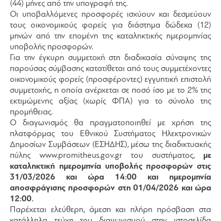
(44) μήνες από την υπογραφή της.
Οι υποβαλλόμενες προσφορές ισχύουν και δεσμεύουν
τους οικονομικούς φορείς για διάστημα δώδεκα (12)
μηνών από την επομένη της καταληκτικής ημερομηνίας
υποβολής προσφορών.
Για την έγκυρη συμμετοχή στη διαδικασία σύναψης της
παρούσας σύμβασης κατατίθεται από τους συμμετέχοντες
οικονομικούς φορείς (προσφέροντες) εγγυητική επιστολή
συμμετοχής, η οποία ανέρχεται σε ποσό ίσο με το 2% της
εκτιμώμενης αξίας (χωρίς ΦΠΑ) για το σύνολο της
προμήθειας.
Ο διαγωνισμός θα πραγματοποιηθεί µε χρήση της
πλατφόρμας του Εθνικού Συστήματος Ηλεκτρονικών
Δημοσίων Συμβάσεων (ΕΣΗ∆ΗΣ), µέσω της διαδικτυακής
πύλης www.promitheus.gov.gr του συστήματος,
µε
καταληκτική ημερομηνία υποβολής προσφορών στις
31/03/2026 και ώρα 14:00 και ημερομηνία
αποσφράγισης προσφορών στη 01/04/2026 και ώρα
12:00.
Παρέχεται ελεύθερη, άμεση και πλήρη πρόσβαση στα
κατάλληλα τεύχη του διαγωνισμού στην ιστοσελίδα