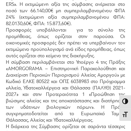
ERS». Η εκτιμώμενη αξία της σύμβασης ανέρχεται στο
ποσό των 66.140,00€ μη συμπεριλαμβανομένου ΦΠΑ
24% (εκτιμώμενη αξία συμπεριλαμβανομένου ΦΠΑ:
82.0130,60€, ΦΠΑ: 15.873,60€).
Προσφορές υποβάλλονται για το σύνολο της
προμήθειας, όπως ορίζεται στην παρούσα. Οι
οικονομικές προσφορές δεν πρέπει να υπερβαίνουν τον
εκτιμώμενο προϋπολογισμό ανά είδος προμήθειας, όπως
αυτός ορίζεται στο κείμενο της διακήρυξης.
Η σύμβαση περιλαμβάνεται στο Υποέργο 4 της Πράξης
«AMORGORAMA – Επιστημονική Παρακολούθηση και
Διαχείριση Περιοχών Περιορισμού Αλιείας Αμοργού» με
Κωδικό ΕΛΚΕ 80522 και ΟΠΣ 6038983 στο Πρόγραμμα
«Αλιεία, Υδατοκαλλιέργεια και Θάλασσα (ΠΑΛΥΘ) 2021-
2027» και στην Προτεραιότητα 1 «Προώθηση της
βιώσιμης αλιείας και της αποκατάστασης και διατήρησης
Εναλλ
των υδάτινων βιολογικών πόρων». Η Πράξη
συγχρηματοδοτείται από το Ευρωπαϊκό Ταμείο
Εναλλ
Θάλασσας, Αλιείας και Υδατοκαλλιέργειας.
Η διάρκεια της Σύμβασης ορίζεται σε σαράντα τέσσερις