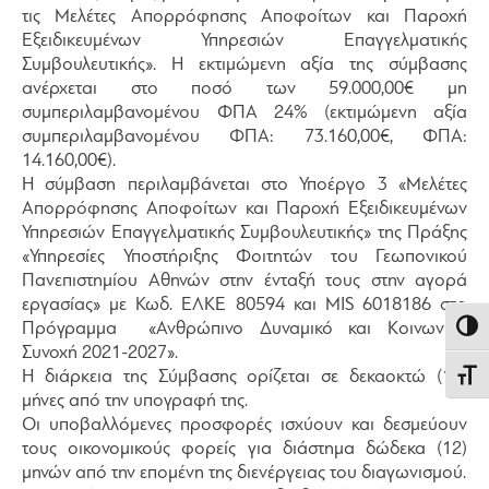
τις Μελέτες Απορρόφησης Αποφοίτων και Παροχή
Εξειδικευμένων Υπηρεσιών Επαγγελματικής
Συμβουλευτικής». Η εκτιμώμενη αξία της σύμβασης
ανέρχεται στο ποσό των 59.000,00€ μη
συμπεριλαμβανομένου ΦΠΑ 24% (εκτιμώμενη αξία
συμπεριλαμβανομένου ΦΠΑ: 73.160,00€, ΦΠΑ:
14.160,00€).
Η σύμβαση περιλαμβάνεται στο Υποέργο 3 «Μελέτες
Απορρόφησης Αποφοίτων και Παροχή Εξειδικευμένων
Υπηρεσιών Επαγγελματικής Συμβουλευτικής» της Πράξης
«Υπηρεσίες Υποστήριξης Φοιτητών του Γεωπονικού
Πανεπιστημίου Αθηνών στην ένταξή τους στην αγορά
εργασίας» με Κωδ. ΕΛΚΕ 80594 και MIS 6018186 στο
Πρόγραμμα «Ανθρώπινο Δυναμικό και Κοινωνική
Εναλλ
Συνοχή 2021-2027».
Η διάρκεια της Σύμβασης ορίζεται σε δεκαοκτώ (18)
Εναλλ
μήνες από την υπογραφή της.
Οι υποβαλλόμενες προσφορές ισχύουν και δεσμεύουν
τους οικονομικούς φορείς για διάστημα δώδεκα (12)
μηνών από την επομένη της διενέργειας του διαγωνισμού.