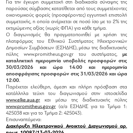
Για την έγκυρη συμμετοχή στη διαδικασία σύναψης της
παρούσας σύμβασης κατατίθεται από τους συμμετέχοντες
οικονομικούς φορείς (προσφέροντες) εγγυητική επιστολή
συμμετοχής, η οποία ανέρχεται σε ποσό ίσο με το 2% της
εκτιμώμενης αξίας (χωρίς ΦΠΑ) για κάθε τμήμα.
Ο διαγωνισμός θα πραγματοποιηθεί µε χρήση της
πλατφόρμας του Εθνικού Συστήματος Ηλεκτρονικών
Δημοσίων Συμβάσεων (ΕΣΗ∆ΗΣ), µέσω της διαδικτυακής
πύλης www.promitheus.gov.gr του συστήματος,
µε
καταληκτική ημερομηνία υποβολής προσφορών στις
30/03/2026 και ώρα 14:00 και ημερομηνία
αποσφράγισης προσφορών στις 31/03/2026 και ώρα
12:00.
Παρέχεται ελεύθερη, άμεση και πλήρη πρόσβαση στα
κατάλληλα τεύχη του διαγωνισμού στην ιστοσελίδα
www.elke.aua.gr
και µέσω της διαδικτυακής πύλης
www.promitheus.gov.gr
(α/α ΕΣΗΔΗΣ για το Τμήμα 1:
425038 και για το Τμήμα 2: 425043).
Επ
ισυναπτόμενα:
Διακήρυξη Ηλεκτρονικού Ανοικτού Διαγωνισμού αρ.
πρωτ. 10087/13-03-2026